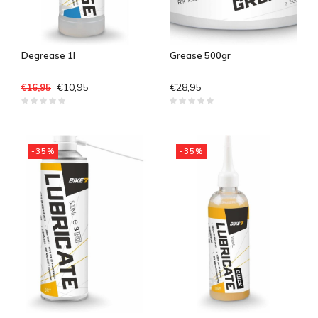
Degrease 1l
Grease 500gr
€10,95
€28,95
€16,95
-35%
-35%