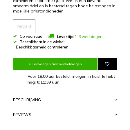
eliminieren. Lubricate Quick Wet is een klevend
smeermiddel en is bestand tegen hoge belastingen in
moeilijke omstandigheden.
Vergelijk
Op voorraad
Levertijd
1-3 werkdagen
Beschikbaar in de winkel:
Beschikbaarheid controleren
+ Toevoegen aan winkelwagen
Voor 18:00 uur besteld, morgen in huis! Je hebt
nog:
0:11:38
uur
BESCHRIJVING
REVIEWS