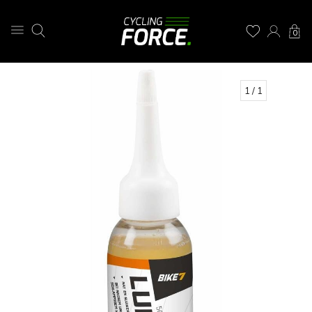
0
1
/ 1