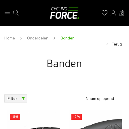
0
Home
Onderdelen
Banden
Terug
Banden
Filter
Naam oplopend
-8%
-9%