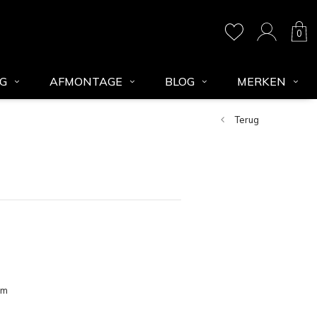
0
NG
AFMONTAGE
BLOG
MERKEN
Terug
am
opend