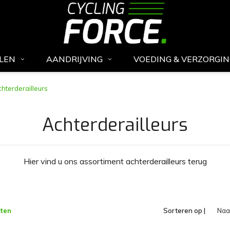
LEN
AANDRIJVING
VOEDING & VERZORGI
hterderailleurs
Achterderailleurs
Hier vind u ons assortiment achterderailleurs terug
ten
Sorteren op |
Na
opl