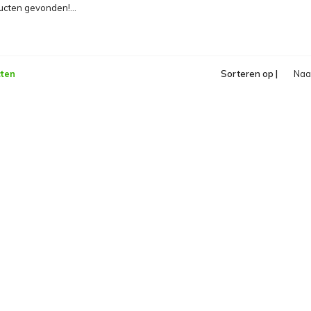
cten gevonden!...
ten
Sorteren op |
Na
opl