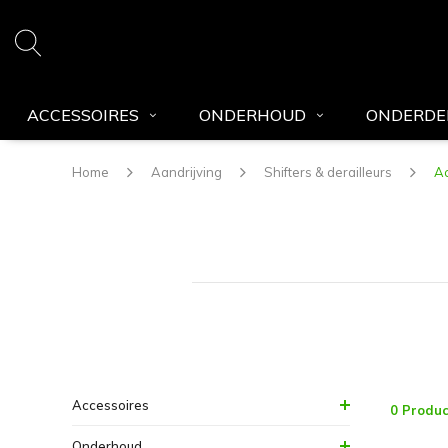
ACCESSOIRES
ONDERHOUD
ONDERDE
Home
Aandrijving
Shifters & derailleurs
Ac
Accessoires
0 Produc
Onderhoud