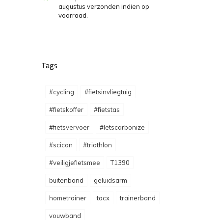
augustus verzonden indien op
voorraad.
Tags
#cycling
#fietsinvliegtuig
#fietskoffer
#fietstas
#fietsvervoer
#letscarbonize
#scicon
#triathlon
#veiligjefietsmee
T1390
buitenband
geluidsarm
hometrainer
tacx
trainerband
vouwband