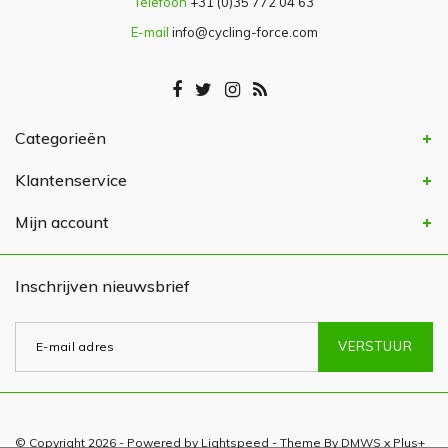
Telefoon
+31 (0)35 772 04 63
E-mail
info@cycling-force.com
Categorieën
Klantenservice
Mijn account
Inschrijven nieuwsbrief
VERSTUUR
© Copyright 2026 - Powered by
Lightspeed
- Theme By
DMWS
x
Plus+