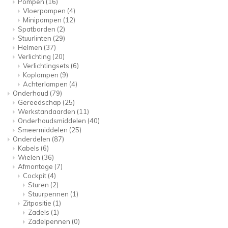
Pompen
(16)
Vloerpompen
(4)
Minipompen
(12)
Spatborden
(2)
Stuurlinten
(29)
Helmen
(37)
Verlichting
(20)
Verlichtingsets
(6)
Koplampen
(9)
Achterlampen
(4)
Onderhoud
(79)
Gereedschap
(25)
Werkstandaarden
(11)
Onderhoudsmiddelen
(40)
Smeermiddelen
(25)
Onderdelen
(87)
Kabels
(6)
Wielen
(36)
Afmontage
(7)
Cockpit
(4)
Sturen
(2)
Stuurpennen
(1)
Zitpositie
(1)
Zadels
(1)
Zadelpennen
(0)