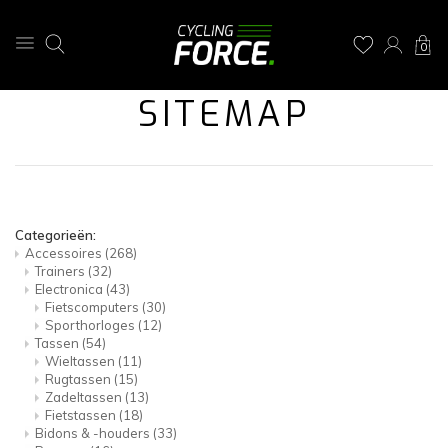
0
SITEMAP
Categorieën:
Accessoires
(268)
Trainers
(32)
Electronica
(43)
Fietscomputers
(30)
Sporthorloges
(12)
Tassen
(54)
Wieltassen
(11)
Rugtassen
(15)
Zadeltassen
(13)
Fietstassen
(18)
Bidons & -houders
(33)