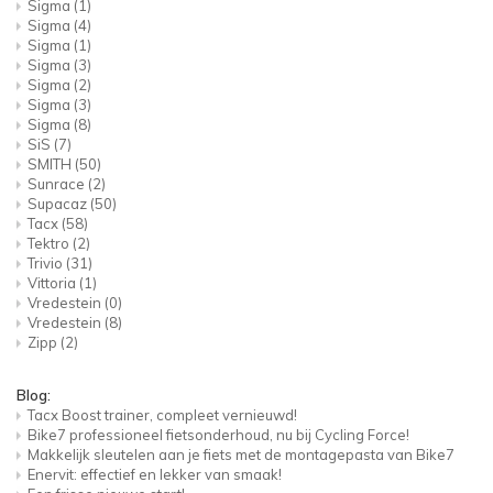
Sigma
(1)
Sigma
(4)
Sigma
(1)
Sigma
(3)
Sigma
(2)
Sigma
(3)
Sigma
(8)
SiS
(7)
SMITH
(50)
Sunrace
(2)
Supacaz
(50)
Tacx
(58)
Tektro
(2)
Trivio
(31)
Vittoria
(1)
Vredestein
(0)
Vredestein
(8)
Zipp
(2)
Blog:
Tacx Boost trainer, compleet vernieuwd!
Bike7 professioneel fietsonderhoud, nu bij Cycling Force!
Makkelijk sleutelen aan je fiets met de montagepasta van Bike7
Enervit: effectief en lekker van smaak!