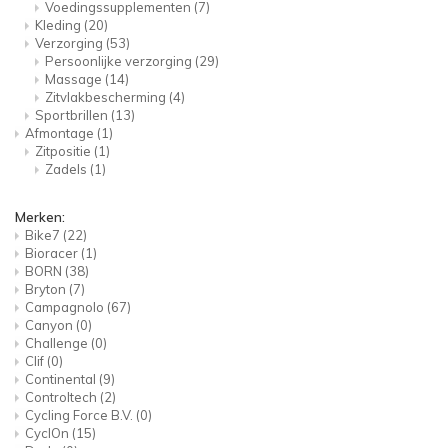
Voedingssupplementen
(7)
Kleding
(20)
Verzorging
(53)
Persoonlijke verzorging
(29)
Massage
(14)
Zitvlakbescherming
(4)
Sportbrillen
(13)
Afmontage
(1)
Zitpositie
(1)
Zadels
(1)
Merken:
Bike7
(22)
Bioracer
(1)
BORN
(38)
Bryton
(7)
Campagnolo
(67)
Canyon
(0)
Challenge
(0)
Clif
(0)
Continental
(9)
Controltech
(2)
Cycling Force B.V.
(0)
CyclOn
(15)