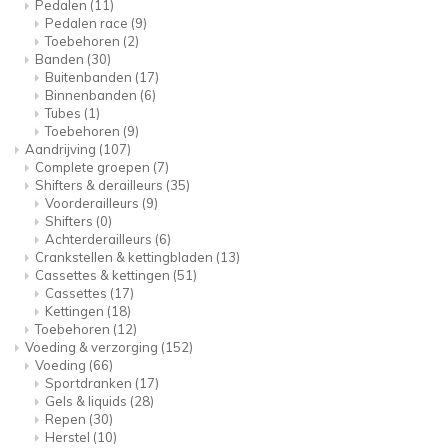
Pedalen
(11)
Pedalen race
(9)
Toebehoren
(2)
Banden
(30)
Buitenbanden
(17)
Binnenbanden
(6)
Tubes
(1)
Toebehoren
(9)
Aandrijving
(107)
Complete groepen
(7)
Shifters & derailleurs
(35)
Voorderailleurs
(9)
Shifters
(0)
Achterderailleurs
(6)
Crankstellen & kettingbladen
(13)
Cassettes & kettingen
(51)
Cassettes
(17)
Kettingen
(18)
Toebehoren
(12)
Voeding & verzorging
(152)
Voeding
(66)
Sportdranken
(17)
Gels & liquids
(28)
Repen
(30)
Herstel
(10)