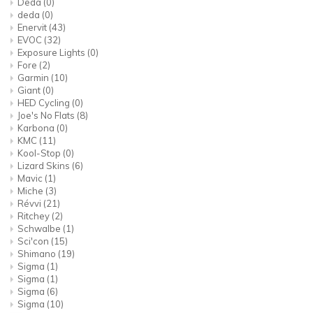
Deda
(0)
deda
(0)
Enervit
(43)
EVOC
(32)
Exposure Lights
(0)
Fore
(2)
Garmin
(10)
Giant
(0)
HED Cycling
(0)
Joe's No Flats
(8)
Karbona
(0)
KMC
(11)
Kool-Stop
(0)
Lizard Skins
(6)
Mavic
(1)
Miche
(3)
Révvi
(21)
Ritchey
(2)
Schwalbe
(1)
Sci'con
(15)
Shimano
(19)
Sigma
(1)
Sigma
(1)
Sigma
(6)
Sigma
(10)