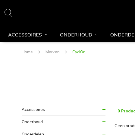
ACCESSOIRES
ONDERHOUD
ONDERDE
Home
Merken
CyclOn
Accessoires
0 Produc
Onderhoud
Geen produ
Onderdelen