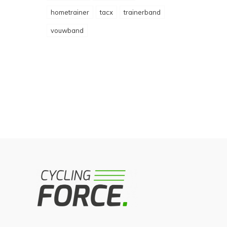
hometrainer
tacx
trainerband
vouwband