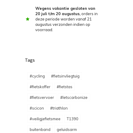
Wegens vakantie gesloten van
20 juli t/m 20 augustus,
orders in
deze periode worden vanaf 21
augustus verzonden indien op
voorraad.
Tags
#cycling
#fietsinvliegtuig
#fietskoffer
#fietstas
#fietsvervoer
#letscarbonize
#scicon
#triathlon
#veiligjefietsmee
T1390
buitenband
geluidsarm