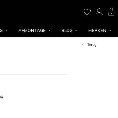
0
NG
AFMONTAGE
BLOG
MERKEN
Terug
am
opend