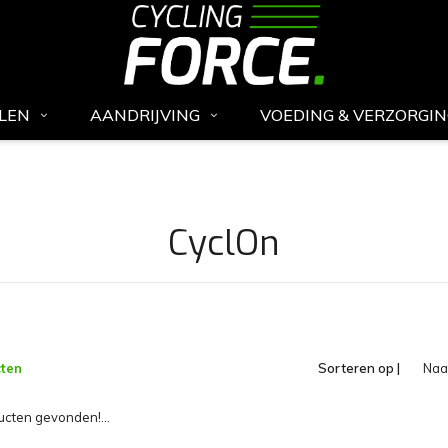
LEN
AANDRIJVING
VOEDING & VERZORGI
CyclOn
ten
Sorteren op |
Na
opl
cten gevonden!...