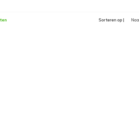
ten
Sorteren op |
Na
opl