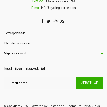
Telefoon
+31 (0)35 772 04 63
E-mail
info@cycling-force.com
Categorieën
Klantenservice
Mijn account
Inschrijven nieuwsbrief
VERSTUUR
© Copyright 2026 - Powered by
Lightspeed
- Theme By
DMWS
x
Plus+