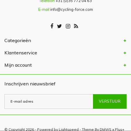
Telefoon
+31 (0)35 772 04 63
E-mail
info@cycling-force.com
Categorieën
Klantenservice
Mijn account
Inschrijven nieuwsbrief
VERSTUUR
© Copyright 2026 - Powered by
Lightspeed
- Theme By
DMWS
x
Plus+