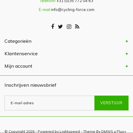
Telefoon
+31 (0)35 772 04 63
E-mail
info@cycling-force.com
Categorieën
Klantenservice
Mijn account
Inschrijven nieuwsbrief
VERSTUUR
© Copyright 2026 - Powered by
Lightspeed
- Theme By
DMWS
x
Plus+