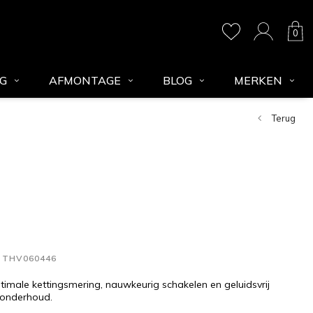
0
NG
AFMONTAGE
BLOG
MERKEN
Terug
THV060446
timale kettingsmering, nauwkeurig schakelen en geluidsvrij
 onderhoud.