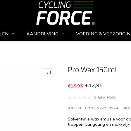
LEN
AANDRIJVING
VOEDING & VERZORGI
Pro Wax 150ml
1
/ 1
€12,95
€16,95
0 REVIEWS
ARTIKELCODE
977230924
SKU
Solventvrije wax emulsie voor op
trappen. Langdurig en makkelijk