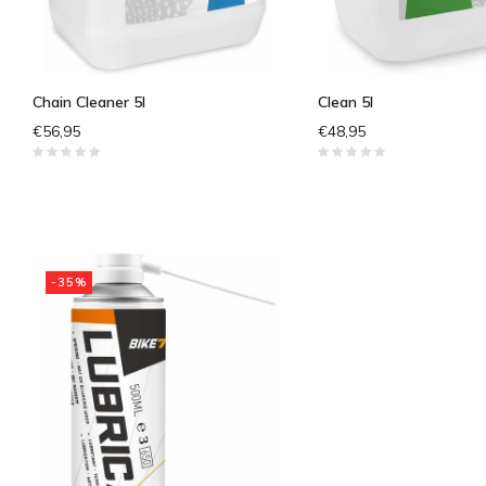
Chain Cleaner 5l
Clean 5l
€56,95
€48,95
-35%