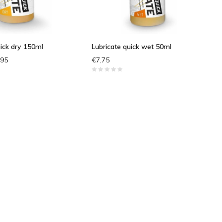
uick dry 150ml
Lubricate quick wet 50ml
,95
€7,75